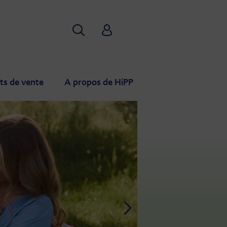
Recherche
HiPP Babyclub
ts de vente
A propos de HiPP
Next