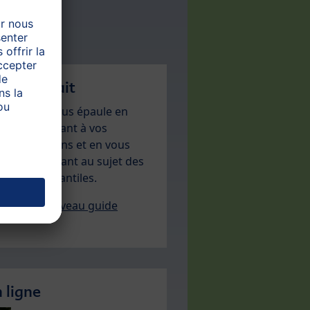
our du Lait
HiPP vous épaule en
répondant à vos
questions et en vous
conseillant au sujet des
laits infantiles.
Nouveau guide
 ligne