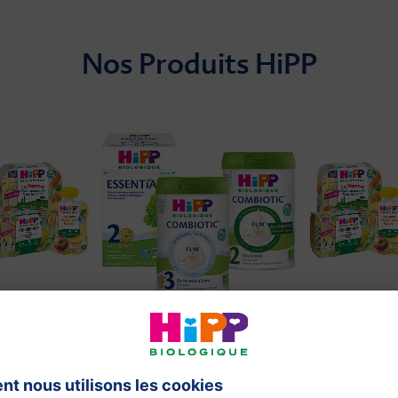
Nos Produits HiPP
Laits infantiles