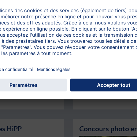
Découvrez-en plus sur HiPP
Guide conseils aut
Des produits 100% bio
Découvrez nos
derniers produits !
es HiPP
Concours photo en