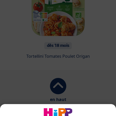
dès 18 mois
Tortellini Tomates Poulet Origan
en haut