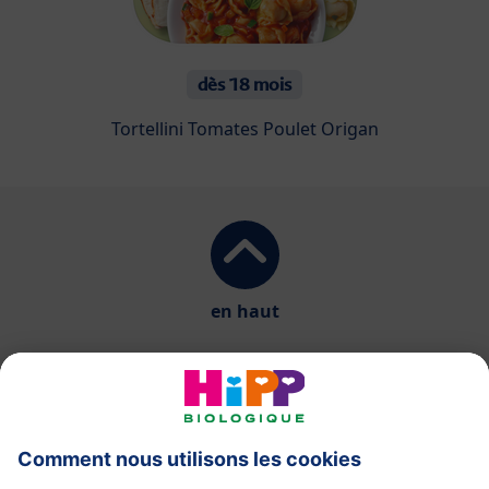
dès 18 mois
Tortellini Tomates Poulet Origan
en haut
HiPP Laits infantiles
HiPP Aliments pour bébés