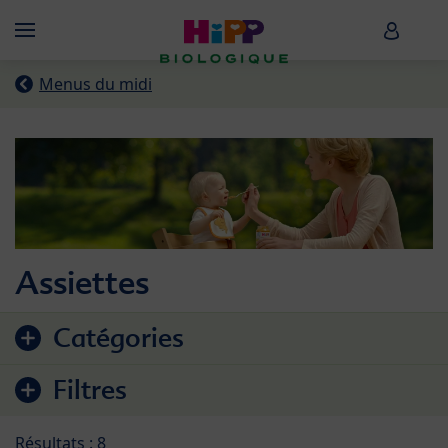
Skip to main content
HiPP B
Menü
Menus du midi
Assiettes
Accéder à la liste des produits
Catégories
Filtres
Résultats : 8