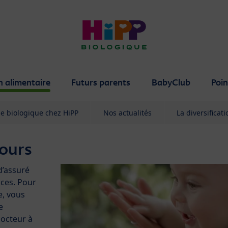
n alimentaire
Futurs parents
BabyClub
Poin
se biologique chez HiPP
Nos actualités
La diversificat
cours
d’assuré
ces. Pour
e, vous
e
docteur à