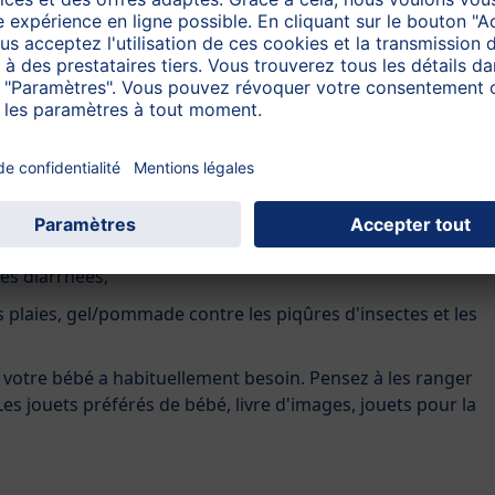
 la digestion. En cas de constipation chronique, il est
ecin.
evriez toujours emporter :
es pour la fièvre,
nce,
les diarrhées,
s plaies, gel/pommade contre les piqûres d'insectes et les
votre bébé a habituellement besoin. Pensez à les ranger
es jouets préférés de bébé, livre d'images, jouets pour la