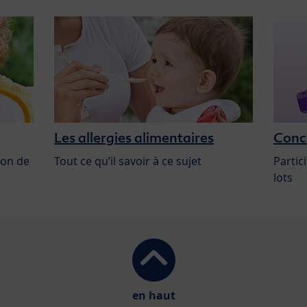
Les allergies alimentaires
Conc
ion de
Tout ce qu’il savoir à ce sujet
Partic
lots
en haut