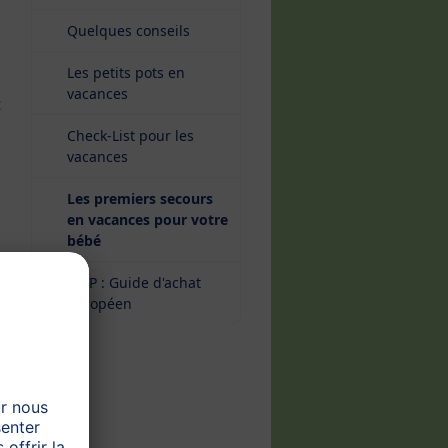
Quelques conseils
Les petits pots en
vacances
t
Check-List pour les
vacances
Les premiers secours
en vacances pour votre
(current)
bébé
HiPP : Guide d'achat
Européen