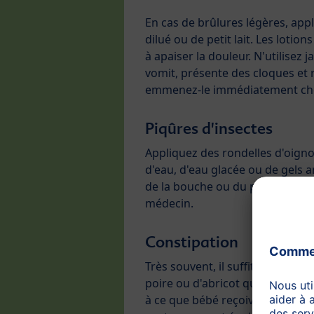
En cas de brûlures légères, app
dilué ou de petit lait. Les lotio
à apaiser la douleur. N'utilisez
vomit, présente des cloques et r
emmenez-le immédiatement ch
Piqûres d'insectes
Appliquez des rondelles d'oignons
d'eau, d'eau glacée ou de gels a
de la bouche ou du palais, donn
médecin.
Constipation
Très souvent, il suffit d'adminis
poire ou d'abricot qui facilitent 
à ce que bébé reçoive suffisa