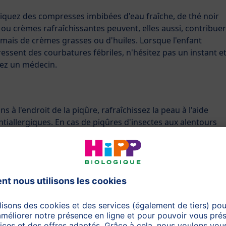
liquez des compresses imbibées d'eau fraîche, de thé noir
ns ou crèmes rafraîchissantes peuvent, elles aussi, contribuer
 jamais de crèmes grasses ou d'huiles. Lorsque l'enfant
essent des courbatures fébriles, n'hésitez pas un instant e
ez un médecin.
 à l'endroit de la piqûre, rafraîchissez la peau à l'aide
ntiallergiques. En cas de piqûres d'insectes aux alentours
ez des glaçons à sucer et allez immédiatement voir un
trer l'équivalent de quelques cuillérées de jus de pêche, de
le transit intestinal. Le pruneau aide aussi au transit. Veillez
mment à boire. Un peu de gymnastique ou des massages au