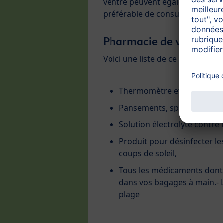
ventre peuvent également aider à
préférable de consulter un méd
Pharmacie de voyage
Voici une liste de ce que vous d
Thermomètre et suppositoir
Pansements, sparadrap, pi
Solution électrolyte contre 
Produit pour désinfecter le
coups de soleil,
Tous les médicaments dont 
dans vos bagages à main.- L
plage