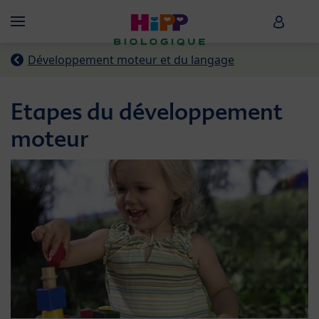
Skip to main content
HiPP B
Menü
Développement moteur et du langage
Etapes du développement
moteur