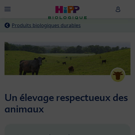
Skip to main content
HiPP B
Menü
Produits biologiques durables
Un élevage respectueux des
animaux