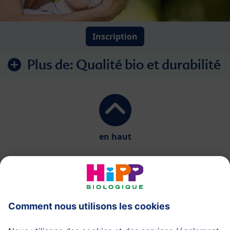
Inscription
Plus de:
Qualité bio et durabilité
en haut
HiPP Laits infantiles
HiPP Aliments pour bébés