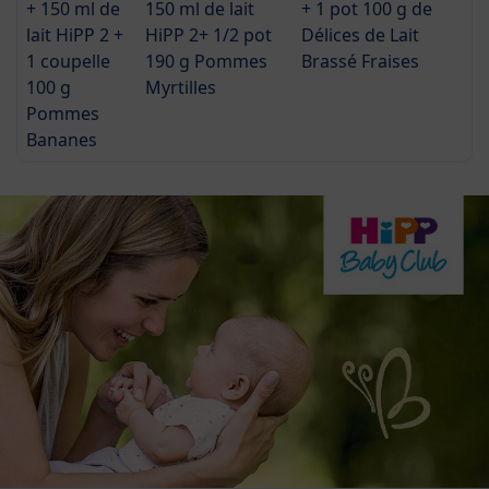
+ 150 ml de
150 ml de lait
+ 1 pot 100 g de
lait HiPP 2 +
HiPP 2+ 1/2 pot
Délices de Lait
1 coupelle
190 g Pommes
Brassé Fraises
100 g
Myrtilles
Pommes
Bananes