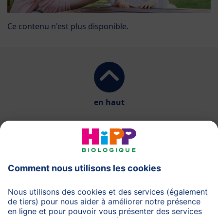
Ce contenu n'est plus disponible.
en haut
HiPP Laits infantiles
HiPP Aliments pour bébés
HiPP Grossesse