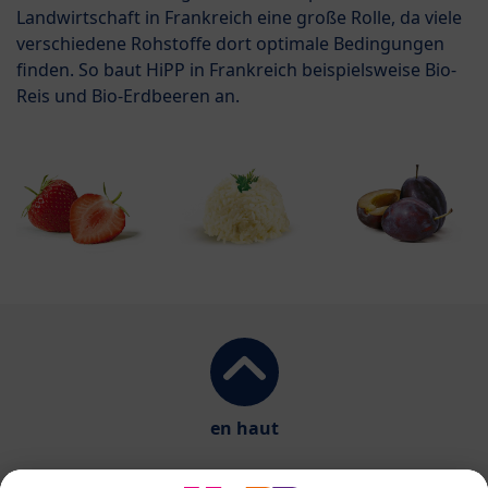
Landwirtschaft in Frankreich eine große Rolle, da viele
verschiedene Rohstoffe dort optimale Bedingungen
finden. So baut HiPP in Frankreich beispielsweise Bio-
Reis und Bio-Erdbeeren an.
en haut