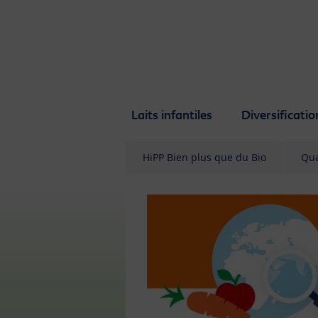
Skip to main content
Laits infantiles
Diversificatio
HiPP Bien plus que du Bio
Qua