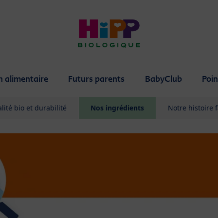
n alimentaire
Futurs parents
BabyClub
Poin
lité bio et durabilité
Nos ingrédients
Notre histoire 