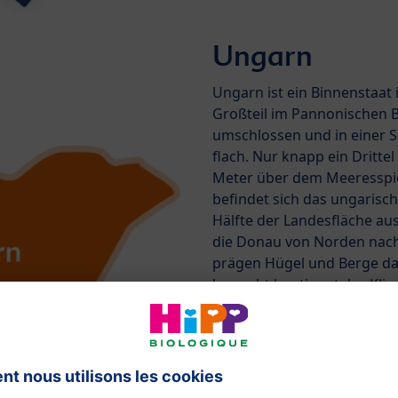
Ungarn
Ungarn ist ein Binnenstaat 
Großteil im Pannonischen 
umschlossen und in einer Se
flach. Nur knapp ein Drittel
Meter über dem Meeresspie
befindet sich das ungarisch
Hälfte der Landesfläche au
die Donau von Norden nach
prägen Hügel und Berge da
herrscht kontinentales Klim
Temperaturunterschiede z
von Westen nach Osten ste
hingegen abnehmen. Damit 
HiPP Bio-Kürbisse, HiPP Bio
anzubauen.