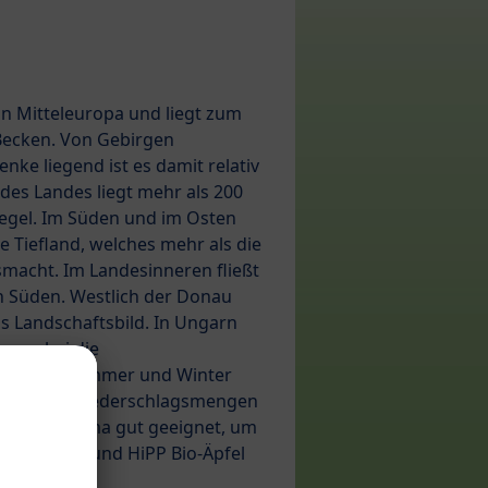
in Mitteleuropa und liegt zum
Becken. Von Gebirgen
nke liegend ist es damit relativ
 des Landes liegt mehr als 200
gel. Im Süden und im Osten
e Tiefland, welches mehr als die
smacht. Im Landesinneren fließt
 Süden. Westlich der Donau
s Landschaftsbild. In Ungarn
a, wobei die
wischen Sommer und Winter
igen, die Niederschlagsmengen
ist das Klima gut geeignet, um
-Kartoffeln und HiPP Bio-Äpfel