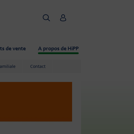
Recherche
HiPP Babyclub
ts de vente
A propos de HiPP
familiale
Contact