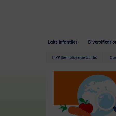
Skip to main content
Laits infantiles
Diversificatio
HiPP Bien plus que du Bio
Qua