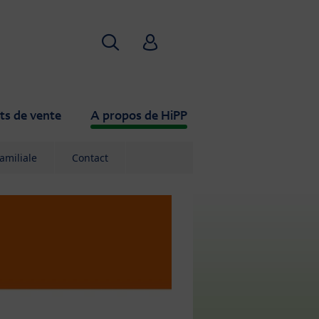
Recherche
HiPP Babyclub
ts de vente
A propos de HiPP
familiale
Contact