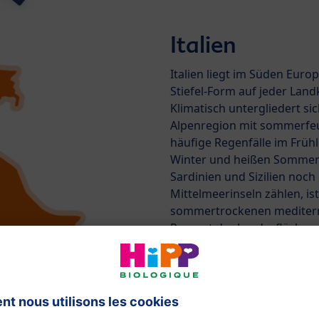
Italien
Italien liegt im Süden Euro
Stiefel-Form auf jeder Land
Klimatisch untergliedert sic
Alpenregion mit sommerfeu
häufige Regenfälle im Früh
Winter und heißen Sommer 
Sardinien und Sizilien noch 
Mittelmeerinseln zählen, i
sommertrockenen mediterr
Prozent der Landesfläche w
genutzt, vor allem im Tief
bezieht aus Italien beispie
Bio-Pfirsiche und HiPP Bio-