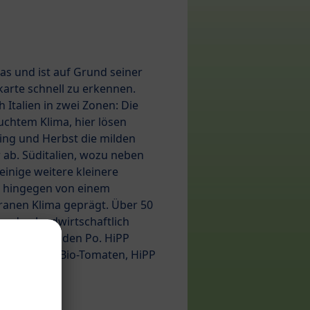
pas und ist auf Grund seiner
karte schnell zu erkennen.
h Italien in zwei Zonen: Die
chtem Klima, hier lösen
ling und Herbst die milden
ab. Süditalien, wozu neben
einige weitere kleinere
st hingegen von einem
anen Klima geprägt. Über 50
erden landwirtschaftlich
land rund um den Po. HiPP
lsweise HiPP Bio-Tomaten, HiPP
Birnen.