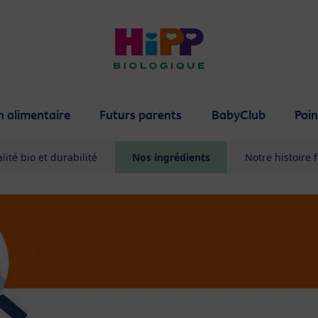
n alimentaire
Futurs parents
BabyClub
Poin
lité bio et durabilité
Nos ingrédients
Notre histoire 