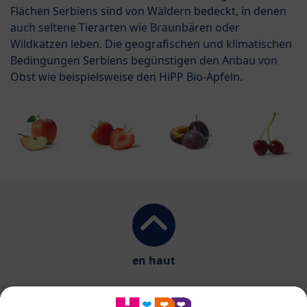
Flächen Serbiens sind von Wäldern bedeckt, in denen
auch seltene Tierarten wie Braunbären oder
Wildkatzen leben. Die geografischen und klimatischen
Bedingungen Serbiens begünstigen den Anbau von
Obst wie beispielsweise den HiPP Bio-Äpfeln.
en haut