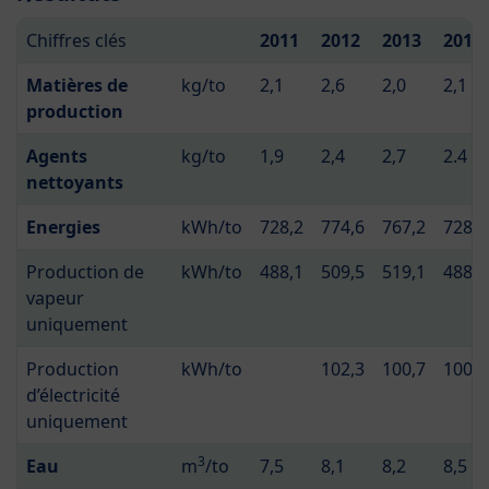
Chiffres clés
2011
2012
2013
2014
Matières de
kg/to
2,1
2,6
2,0
2,1
production
Agents
kg/to
1,9
2,4
2,7
2.4
nettoyants
Energies
kWh/to
728,2
774,6
767,2
728
Production de
kWh/to
488,1
509,5
519,1
488,1
vapeur
uniquement
Production
kWh/to
102,3
100,7
100,7
d’électricité
uniquement
3
Eau
m
/to
7,5
8,1
8,2
8,5