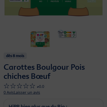
dès 8 mois
Carottes Boulgour Pois
chiches Bœuf
⌀0.0
0
Avis
Laisser un avis
HiPP, bien plus que du Bio :