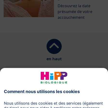
Découvrez la date
présumée de votre
accouchement
en haut
HiPP Laits infantiles
HiPP Aliments pour bébés
HiPP Grossesse