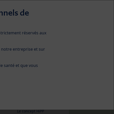
nnels de
 strictement réservés aux
ts de vente
A propos de HiPP
 notre entreprise et sur
Produits
de santé et que vous
Aliments de
diversification
Smoothies Maman
Formules infantiles
Le concept HiPP