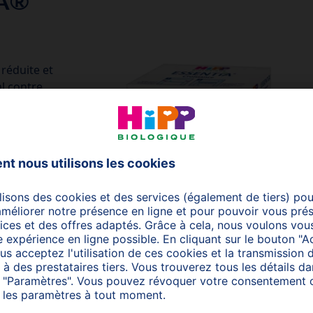
IA®
réduite et
l contre
)
 par HiPP
méga-3
u et les
r le