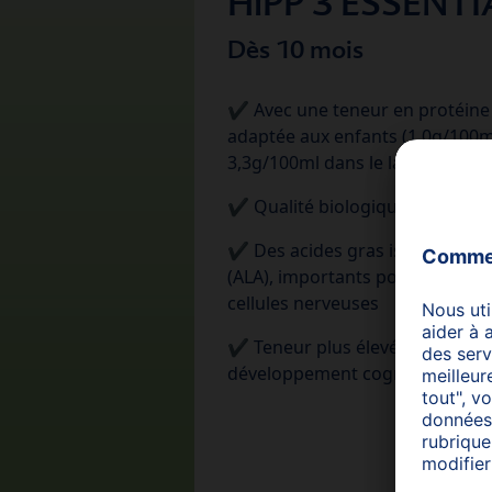
HiPP 3 ESSENT
Dès 10 mois
✔
Avec une teneur en protéine 
adaptée aux enfants (1,0g/100m
3,3g/100ml dans le lait de vache
✔ Qualité biologique éprouvée
✔ Des acides gras issus des o
(ALA), importants pour le cervea
cellules nerveuses
✔ Teneur plus élevée en fer pou
développement cognitif