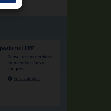
posiums HiPP
Consultez nos dernières
interventions lors de
congrès.
En savoir plus