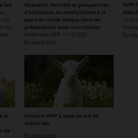
e lait
Nouvelles données et perspectives
HiPP 
es
d'utilisation du méthylfolate à la
Méta
n du
place de l'acide folique dans les
La for
fs sur
préparations pour nourrissons
trouve
nées.
Webinaire HiPP, 13.12.2022
En sav
En savoir plus
Formule HiPP à base de lait de
s la
chèvre bio
n de
En savoir plus