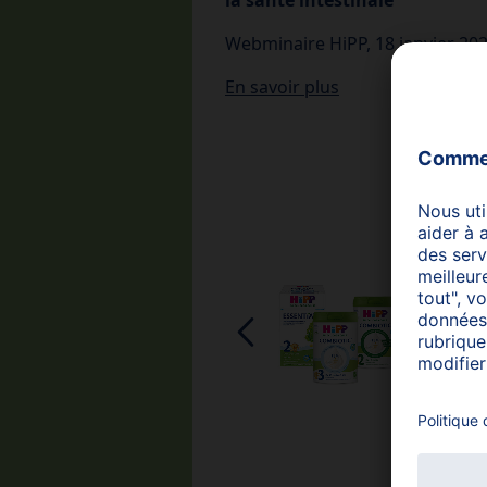
Webminaire HiPP,
18 janvier 20
En savoir plus