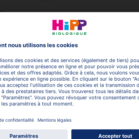
22
Nos Produits HiPP