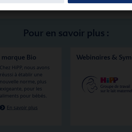
Laits infantiles
Pour en savoir plus :
e marque Bio
Webinaires & Sym
Chez HiPP, nous avons
réussi à établir une
nouvelle norme, plus
exigeante, pour les
aliments pour bébés.
En savoir plus