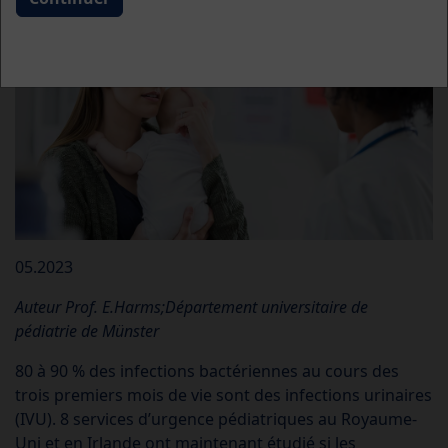
05.2023
Auteur
Prof. E.Harms;
Département universitaire de
pédiatrie de Münster
80 à 90 % des infections bactériennes au cours des
trois premiers mois de vie sont des infections urinaires
(IVU). 8 services d’urgence pédiatriques au Royaume-
Uni et en Irlande ont maintenant étudié si les