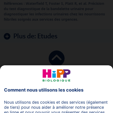
Références : Waterfield T, Foster S, Platt R, et al. Précision
du test diagnostique de la bandelette urinaire pour
diagnostiquer les infections urinaires chez les nourrissons
fébriles soignés aux services des urgences.
Plus de:
Etudes
en haut
Protection des données
Protection d'utilisation