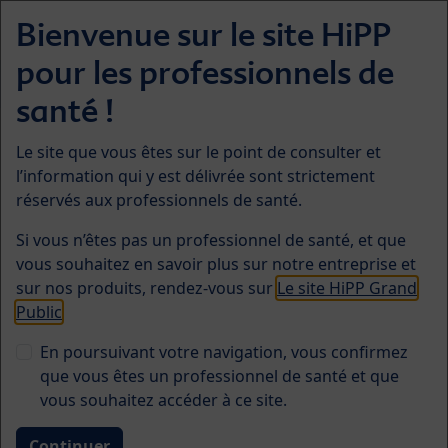
Skip to main content
Bienvenue sur le site HiPP
Menü
pour les professionnels de
Santé de l'enfant
santé !
Le site que vous êtes sur le point de consulter et
l’information qui y est délivrée sont strictement
réservés aux professionnels de santé.
Si vous n’êtes pas un professionnel de santé, et que
vous souhaitez en savoir plus sur notre entreprise et
Infections des voies
sur nos produits, rendez-vous sur
Le site HiPP Grand
Public
urinaires : Analyse d'urine
En poursuivant votre navigation, vous confirmez
par bandelette au cours des
que vous êtes un professionnel de santé et que
3 premiers mois
vous souhaitez accéder à ce site.