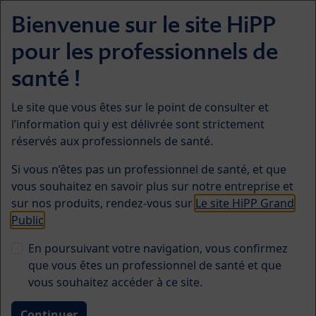
Skip to main content
Bienvenue sur le site HiPP
Menü
pour les professionnels de
Symposiums HiPP Biologique
santé !
Pertinence des axes de
Le site que vous êtes sur le point de consulter et
l’information qui y est délivrée sont strictement
communication intestinale
réservés aux professionnels de santé.
pour la pratique pédiatrique
Si vous n’êtes pas un professionnel de santé, et que
vous souhaitez en savoir plus sur notre entreprise et
sur nos produits, rendez-vous sur
Le site HiPP Grand
Public
En poursuivant votre navigation, vous confirmez
que vous êtes un professionnel de santé et que
vous souhaitez accéder à ce site.