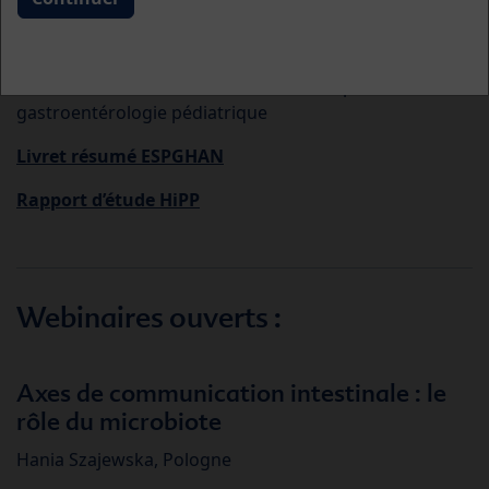
Congrès ESPGHAN, 16 mai 2025
57e réunion annuelle de la Société européenne de
gastroentérologie pédiatrique
Livret résumé ESPGHAN
Rapport d’étude HiPP
Webinaires ouverts :
Axes de communication intestinale : le
rôle du microbiote
Hania Szajewska, Pologne