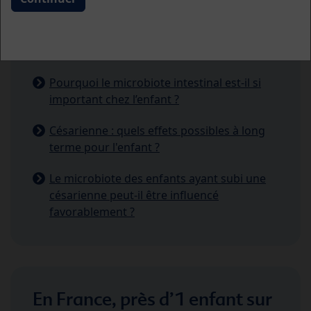
Le type de naissance a un impact important
sur la colonisation de l'intestin du nouveau-
né par les bactéries
Pourquoi le microbiote intestinal est-il si
important chez l’enfant ?
Césarienne : quels effets possibles à long
terme pour l'enfant ?
Le microbiote des enfants ayant subi une
césarienne peut-il être influencé
favorablement ?
En France, près d’1 enfant sur