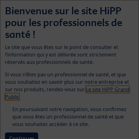
Skip to main content
Bienvenue sur le site HiPP
Menü
pour les professionnels de
Le Microbiote
santé !
Des besoins exacerbés pour
Le site que vous êtes sur le point de consulter et
l’information qui y est délivrée sont strictement
les enfants nés par
réservés aux professionnels de santé.
césarienne
Si vous n’êtes pas un professionnel de santé, et que
vous souhaitez en savoir plus sur notre entreprise et
sur nos produits, rendez-vous sur
Le site HiPP Grand
Public
En France, près d’1 enfant sur 5 naît par
En poursuivant votre navigation, vous confirmez
césarienne
que vous êtes un professionnel de santé et que
vous souhaitez accéder à ce site.
Une césarienne peut sauver la vie, mais est-
elle toujours nécessaire ?