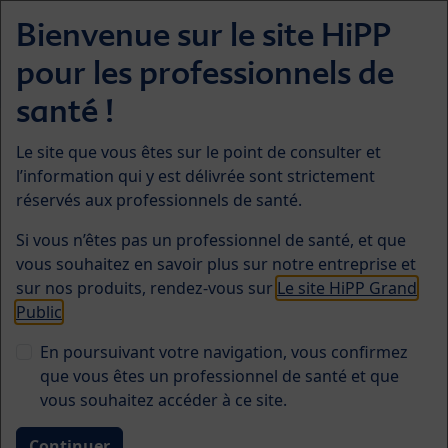
Skip to main content
Bienvenue sur le site HiPP
Menü
pour les professionnels de
Alimentation infantile
santé !
Le site que vous êtes sur le point de consulter et
l’information qui y est délivrée sont strictement
réservés aux professionnels de santé.
Si vous n’êtes pas un professionnel de santé, et que
vous souhaitez en savoir plus sur notre entreprise et
Existe t'il un risque accru de
sur nos produits, rendez-vous sur
Le site HiPP Grand
Public
fracture chez les
En poursuivant votre navigation, vous confirmez
végétariens et les vegans ?
que vous êtes un professionnel de santé et que
vous souhaitez accéder à ce site.