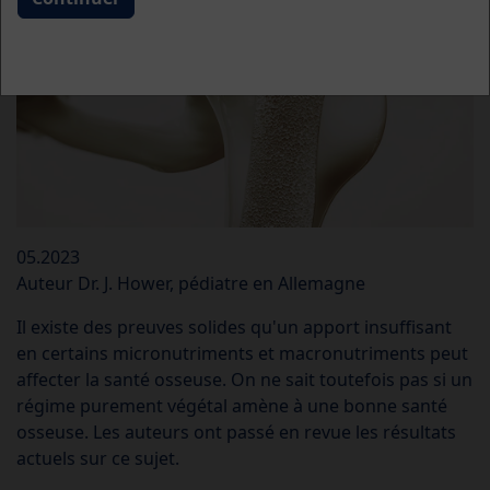
05.2023
Auteur Dr. J. Hower, pédiatre en Allemagne
Il existe des preuves solides qu'un apport insuffisant
en certains micronutriments et macronutriments peut
affecter la santé osseuse. On ne sait toutefois pas si un
régime purement végétal amène à une bonne santé
osseuse. Les auteurs ont passé en revue les résultats
actuels sur ce sujet.