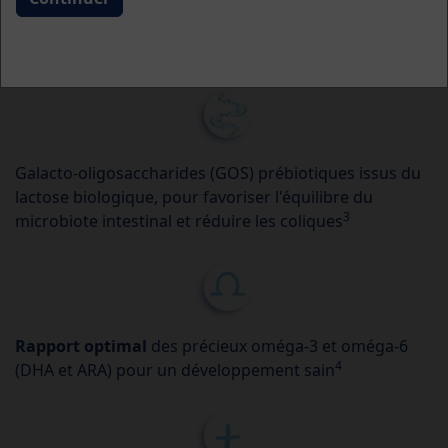
Bonne tolérance de la formule grâce à sa composition
1,2
protéique bénéfique avec la
bêta-caséine A2
Galacto-oligosaccharides (GOS) prébiotiques issus du
lactose biologique, pour favoriser l'équilibre du
3
microbiote intestinal et réduire les coliques
Rapport optimal
des précieux oméga-3 et oméga-6
4
(DHA et ARA) pour un développement sain