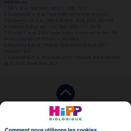
Références:
1 Pal S. et al. Nutrients 2015; 7: 7285-7297
2 Hodgkinson A et al. Food Chem 2019; 276: 619-625
3 Giovannini M et al. J Am Coll Nutr 2014; 33(5): 385-393
4 Koletzko B et al. Am J Clin Nutr 2020; 111: 10-16
5 Prosser C et al. 2003 Poster paper presented at the 11th
Asian Congress of Pediatrics, Bangkok
6 Maathuis A et al. J Pediatr Gastroenterol Nutr 2017;
65(6):661–666
7 Küllenberg et al. Nutrients 2019; 77(5):278–306 8 Oliveira L
et al. Anim Biotechnol 2021
en haut