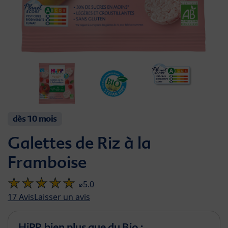
dès 10 mois
Galettes de Riz à la
Framboise
⌀5.0
17
Avis
Laisser un avis
HiPP, bien plus que du Bio :