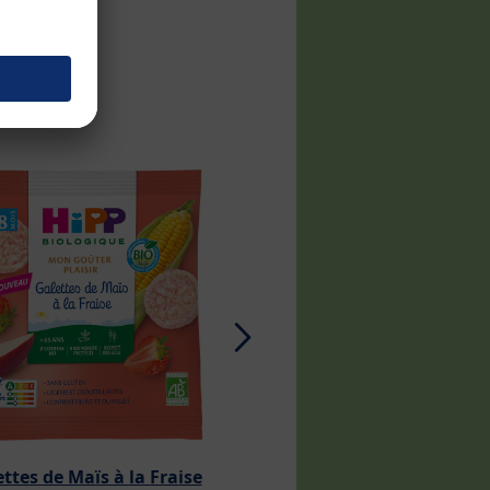
ttes de Maïs à la Fraise
Barres Avoine Frais