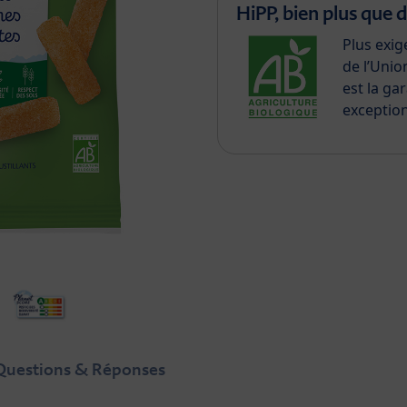
HiPP, bien plus que d
Plus exig
de l’Unio
est la ga
exception
uestions & Réponses