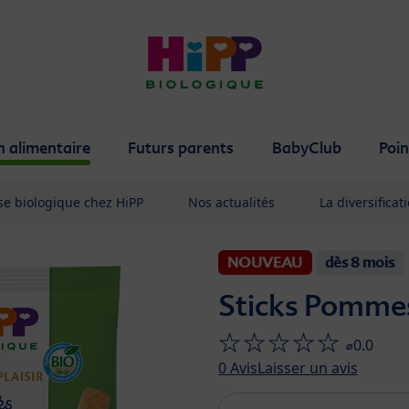
n alimentaire
Futurs parents
BabyClub
Poin
ise biologique chez HiPP
Nos actualités
La diversificat
NOUVEAU
dès 8 mois
Sticks Pomme
⌀0.0
0
Avis
Laisser un avis