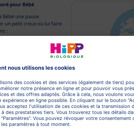
boré pour Bébé
 à Bébé une pause
 un petit creux ou lui faire
ns :
illante
n de bébé
D'où provien
céréale la plus
premières de n
 laquelle se faisait le pain
Découvrez maintenant l'
30 gr
Toute la journée
Pomme, Carotte