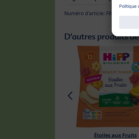
Numéro d'article: FR30950
D'autres produits de
Étoiles aux Fruits