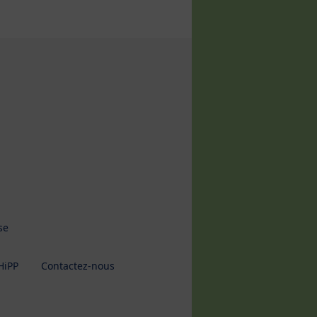
Framboises
se
HiPP
Contactez-nous