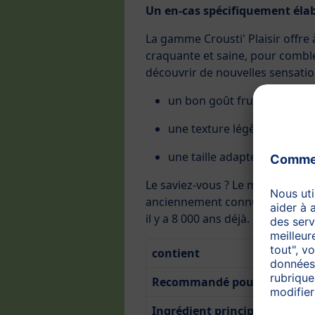
Un en-cas spécifiquement éla
La gamme Crousti' Plaisir offre
craquante et saine, pour combler
découvrir de nouvelles sensatio
un bon goût fruité
une texture légère et croust
une taille adaptée à la mai
Le saviez-vous ? Le millet est la 
anciennement connue, à partir de
il y a 8 000 ans déjà.
contient
Recommandé pour
Ingrédient principal