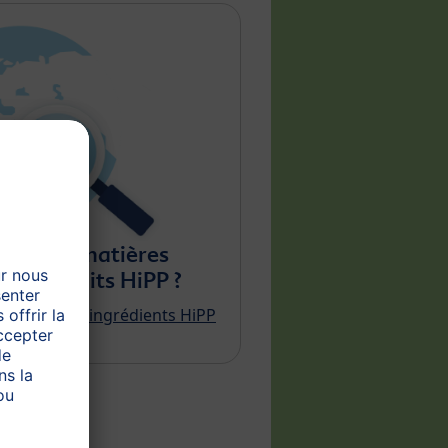
nent les matières
os produits HiPP ?
origine des ingrédients HiPP