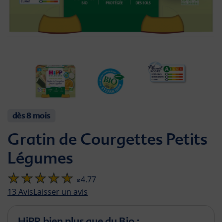
dès 8 mois
Gratin de Courgettes Petits
Légumes
⌀4.77
13
Avis
Laisser un avis
HiPP, bien plus que du Bio :