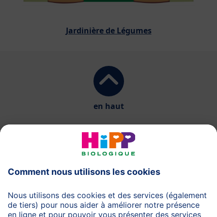
Jardinière de Légumes
en haut
HiPP Laits infantiles
HiPP Aliments pour bébés
HiPP Grossesse