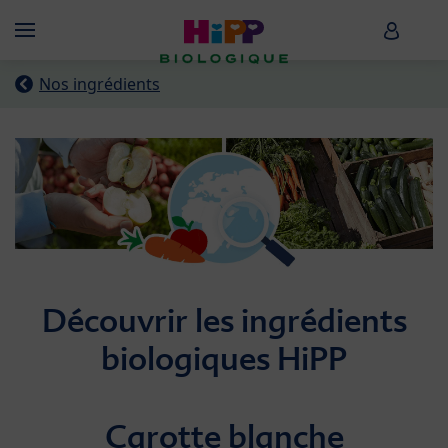
Skip to main content
HiPP B
Menü
Nos ingrédients
Découvrir les ingrédients
biologiques HiPP
Carotte blanche