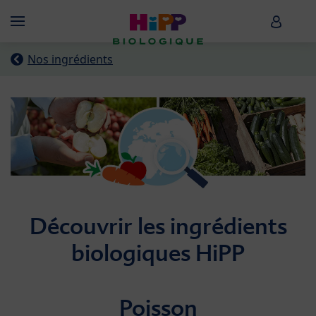
Skip to main content
HiPP B
Menü
Nos ingrédients
Découvrir les ingrédients
biologiques HiPP
Poisson