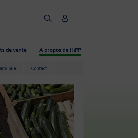
Recherche
HiPP Babyclub
ts de vente
A propos de HiPP
familiale
Contact