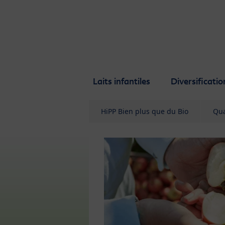
Skip to main content
Laits infantiles
Diversificatio
HiPP Bien plus que du Bio
Qua