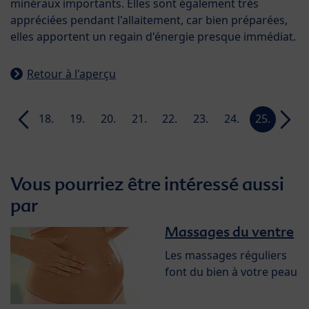
minéraux importants. Elles sont également très
appréciées pendant l'allaitement, car bien préparées,
elles apportent un regain d'énergie presque immédiat.
Retour à l'aperçu
17.
18.
19.
20.
21.
22.
23.
24.
25.
26.
week
week
week
week
week
week
week
week
week
week
Vous pourriez être intéressé aussi
par
Massages du ventre
Les massages réguliers
font du bien à votre peau