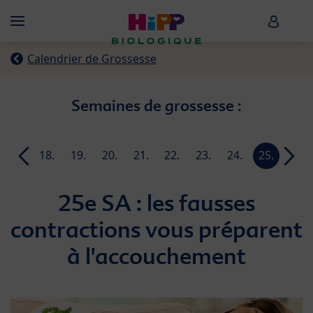
Skip to main content
HiPP B
Menü
Calendrier de Grossesse
Semaines de grossesse :
17.
18.
19.
20.
21.
22.
23.
24.
25.
26.
week
week
week
week
week
week
week
week
week
week
25e SA : les fausses
contractions vous préparent
à l'accouchement